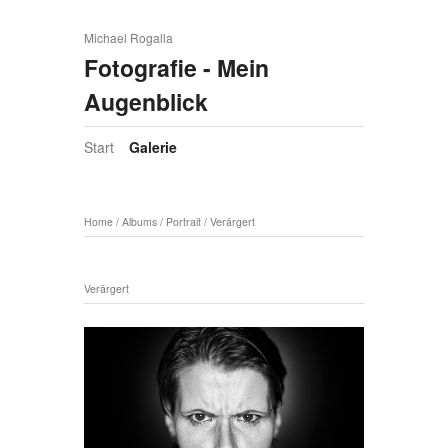
Michael Rogalla
Fotografie - Mein
Augenblick
Start
Galerie
Home
/
Albums
/
Portrait
/
Verärgert
Verärgert