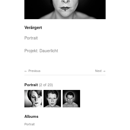
Verärgert
Portrait
Projekt: Dauerlicht
Previous
Next
Portrait
(2 of 23)
Albums
Portrait