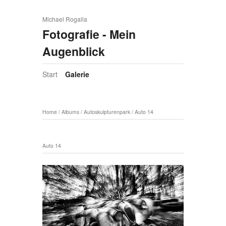
Michael Rogalla
Fotografie - Mein
Augenblick
Start
Galerie
Home
/
Albums
/
Autoskulpturenpark
/
Auto 14
Auto 14