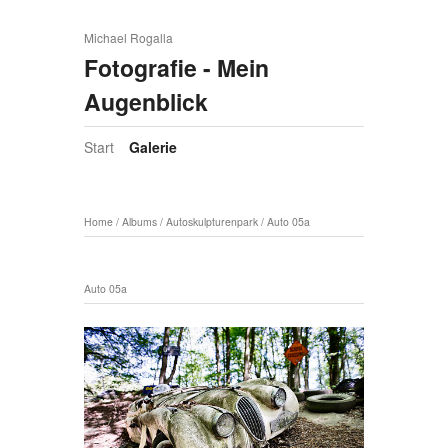
Michael Rogalla
Fotografie - Mein
Augenblick
Start
Galerie
Home
/
Albums
/
Autoskulpturenpark
/
Auto 05a
Auto 05a