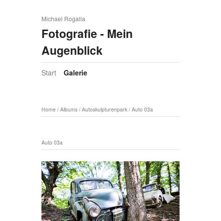
Michael Rogalla
Fotografie - Mein
Augenblick
Start
Galerie
Home
/
Albums
/
Autoskulpturenpark
/
Auto 03a
Auto 03a