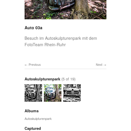
Auto 03a
Besuch im Autoskulpturenpark mit dem
FotoTeam Rhein-Ruhr
Previous
Next
Autoskulpturenpark
(5 of 19)
Albums
Autoskulpturenpark
Captured